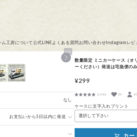
ーム
工房について
公式LINE
よくある質問
お問い合わせ
Instagram
レビ
1
/
5
数量限定 ミニカーケース（オ
ーください）発送は宅急便の
¥299
1,436
24
1
なし
ケースに文字入れプリント
お支払いから5日以内に発送
カーをケースにお入れしてお届け
カー