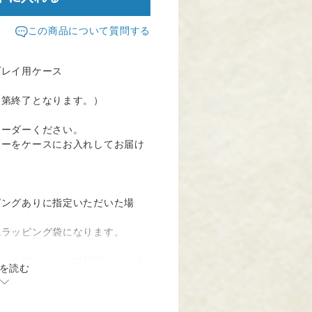
この商品について質問する
プレイ用ケース
次第終了となります。）
オーダーください。
カーをケースにお入れしてお届け
。
ピングありに指定いただいた場
色ラッピング袋になります。
トもオプションにて対応いたしま
を読む