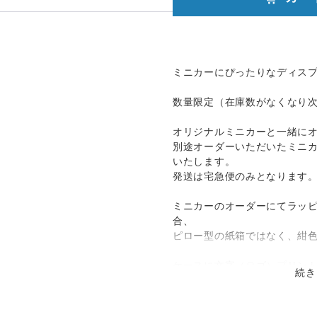
発送：
不可能
追跡／補
追加送
送料
償
料
ミニカーにぴったりなディス
・配送日指定
○
／
○
¥800
¥0
数量限定（在庫数がなくなり
オリジナルミニカーと一緒に
別途オーダーいただいたミニ
いたします。
発送は宅急便のみとなります
ミニカーのオーダーにてラッ
合、
ピロー型の紙箱ではなく、紺
ケースに文字（ロゴ）プリン
続き
す。