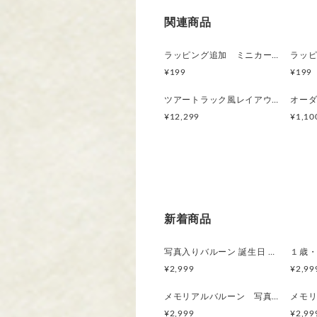
関連商品
ラッピング追加 ミニカー用 シルバー ピロー型 紙箱
¥199
¥199
ツアートラック風レイアウト大型ウィングトラック（写真切抜＆レイアウト作成費込）世界に一台のオリジナルミニカー
¥12,299
¥1,10
新着商品
写真入りバルーン 誕生日 オーダーメイド フォトバルーン 名入れ対応
¥2,999
¥2,99
メモリアルバルーン 写真で作る記念バルーン 誕生日・記念日・パーティー・七五三・SNS映え
¥2,999
¥2,99