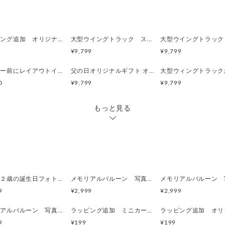
ラッピング追加 オリジナル入浴剤パッケージギフト
大型ウイングトラック スペースレンジャーレイアウト オリジナルミニカーが１台から作れる！結婚 出産 誕生日 記念品
¥9,799
¥9,799
オーダー前にレイアウトイメージ確認 オーダー時に使える1000円OFFクーポン付
父の日オリジナルギフト オリジナルミニカー 感謝いつもありがとうレイアウト 大型ウィングトラック
0
¥9,799
¥9,799
もっと見る
１歳・２歳の誕生日フォトバルーン 風船に写真プリント 誕生日・記念日・パーティー・結婚式・卒園・卒業・送別・販促
メモリアルバルーン 写真で作る記念バルーン 誕生日・記念日・パーティー・七五三・SNS映え
9
¥2,999
¥2,999
メモリアルバルーン 写真で作る記念バルーン 誕生日・記念日・パーティー・七五三・SNS映え
ラッピング追加 ミニカー用 シルバー ピロー型 紙箱
9
¥199
¥199