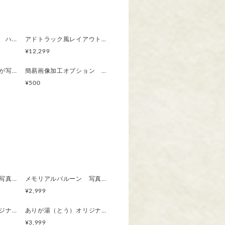
大型ウイングトラック ハートレイアウト オリジナルミニカーが１台から作れる！結婚 出産 誕生日 記念品
アドトラック風レイアウト大型ウィングトラック（写真切り抜き＆レイアウト作成費込）世界に一台のオリジナル
¥12,299
大型ウィングトラックが写真と文字を決めるだけで届く！還暦・出産・誕生日などお祝い事に 鯛・鶴・亀・大漁旗
簡易画像加工オプション 加工イメージを見てから利用する場合のみオプション適応
¥500
メモリアルバルーン 写真で作る記念バルーン 誕生日・記念日・パーティー・七五三・SNS映え
メモリアルバルーン 写真で作る記念バルーン 誕生日・記念日・パーティー・七五三・SNS映え
¥2,999
ラッピング追加 オリジナル入浴剤パッケージギフト
ありが湯（とう）オリジナル入浴剤 送別ギフト 父の日 写真を送るだけでオリジナルパッケージを工房で作製（既製品入浴剤入）
¥3,999