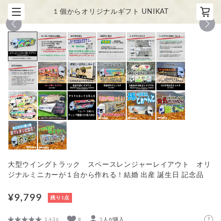
１個からオリジナルギフト UNIKAT
1
/
20
大型ウイングトラック スペースレンジャーレイアウト オリ
ジナルミニカーが１台から作れる！結婚 出産 誕生日 記念品
¥9,799
残り1点
1,436
8
5人が購入