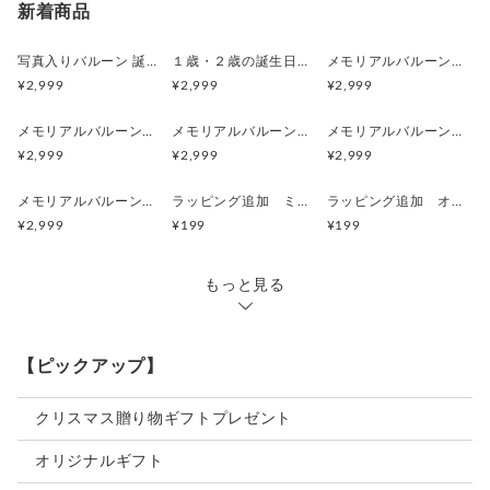
新着商品
✔ ルーフ部プリント：+1,499円
✔ ナンバープレートプリント：+999円
写真入りバルーン 誕生日 オーダーメイド フォトバルーン 名入れ対応
１歳・２歳の誕生日フォトバルーン 風船に写真プリント 誕生日・記念日・パーティー・結婚式・卒園・卒業・送別・販促
メモリアルバルーン 写真で作る記念バルーン 誕生日・記念日・パーティー・七五三・SNS映え
✔ お急ぎ製作（2営業日以内発送）：+800円
¥2,999
¥2,999
¥2,999
💡 まとめてオーダーでお得！
メモリアルバルーン 写真で作る記念バルーン 誕生日・記念日・パーティー・七五三・SNS映え
メモリアルバルーン 写真で作る記念バルーン 誕生日・記念日・パーティー・七五三・SNS映え
メモリアルバルーン 写真で作る記念バルーン 誕生日・記念日・パーティー・七五三・SNS映え
同じデータで複数台作成する場合👉 オーダー前にご相談くだ
¥2,999
¥2,999
¥2,999
さい！
メモリアルバルーン 写真で作る記念バルーン 誕生日・記念日・パーティー・七五三・SNS映え
ラッピング追加 ミニカー用 シルバー ピロー型 紙箱
ラッピング追加 オリジナル入浴剤パッケージギフト
🎀 ラッピングサービス
¥2,999
¥199
¥199
🎁 ギフトラッピング対応可能！
✅ 商品が入った段ボールをラッピング袋に入れてお届け！
もっと見る
🚛 ラッピングなしの場合：商品の入った段ボールに直接宅急
便の伝票を貼って発送します。
【ピックアップ】
📏 サイズについて
🚗 ミニカーサイズ：W290×H90×D70 mm
クリスマス贈り物ギフトプレゼント
📐 プリント可能サイズ：W224×H81mm（両面）
🖼 データサイズ（塗り足し含む）：W228×H85mm
オリジナルギフト