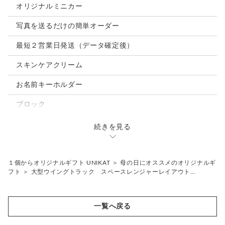
オリジナルミニカー
📦 発送について
写真を送るだけの簡単オーダー
✅ 受注制作のため、データ確定後5営業日以内に発送！
🚀 お急ぎの方は「2営業日以内発送」オプションをご利用くだ
最短２営業日発送（データ確定後）
さい。
配送方法でご指定ください。
スキンケアクリーム
📌 配送方法
お名前キーホルダー
✔ 宅急便（配達日指定可能）
ブロック
🛠 既製品の持ち込み・加工について
プレミアム おむつギフト
続きを見る
✅ 既製品のミニカーにもプリント加工！
おむつモデル おむつパッケージ
✅ 掲載アイテム以外の加工もご相談ください！
出産祝のプレミアムギフト
１個からオリジナルギフト UNIKAT
＞
母の日にオススメのオリジナルギ
🔹 知的財産権について
フト
＞
大型ウイングトラック スペースレンジャーレイアウト…
✔ 既製品（工業製品）への加工は知的財産権の侵害にはあた
送別オリジナルギフト 卒業・異動・転勤・退職
りません。
✔ ご依頼のデータ（写真・イラスト）が知的財産権を侵害し
父の日にオススメのオリジナルギフト
一覧へ戻る
ないことを確認のうえプリントいたします。
✔ 素材の購入費用とプリント加工代金は明確に区分しており
母の日にオススメのオリジナルギフト