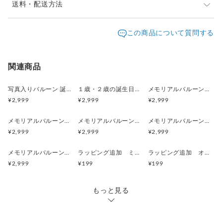
✅ 公式LINEが便利！お写真の送信やイメージ確認がスムーズ
＜発送＞受注製作の商品となります。
送料・配送方法
に行えるため、LINEでのやり取りがおすすめです✨
オーダー後にプリントデータをご確認いただいた後に制
▶︎ 公式LINEはこちら （ID: @unikat ）
発送元地域：
作いたします。
東京都
海外発送：
不可能
この商品について質問する
https://lin.ee/t8Nq4M7
データ確定後５営業日以内に製作し発送しております。
追跡／
追加
配送方法
送料
補償
送料
お急ぎの場合は２営業日以内に発送の優先製作オプショ
都道府
📷 お写真の送信についての詳細はこちら👇
通常発送（完成次第発送・指定日可）宅急便
○
／
○
¥0〜
関連商品
ンがございます。
県別
▶︎ 送信ガイド
https://unikat.shop-inframe.jp/items/35385
一緒にカートにいれてオーダーをお願いいたします。
ラッピングあり 通常発送（完成次第発送・指
都道府
○
／
○
¥0〜
https://s.unikat.jp/items/903975
写真入りバルーン 誕生日 オーダーメイド フォトバルーン 名入れ対応
１歳・２歳の誕生日フォトバルーン 風船に写真プリント 誕生日・記念日・パーティー・結婚式・卒園・卒業・送別・販促
メモリアルバルーン 写真で作る記念バルーン 誕生日・記念日・パーティー・七五三・SNS映え
定日可）宅急便
県別
🖋 フォントサンプル ▶︎
¥2,999
¥2,999
¥2,999
https://unikat.shop-inframe.jp/items/35246
🎨 カラーサンプル ▶︎
メモリアルバルーン 写真で作る記念バルーン 誕生日・記念日・パーティー・七五三・SNS映え
メモリアルバルーン 写真で作る記念バルーン 誕生日・記念日・パーティー・七五三・SNS映え
メモリアルバルーン 写真で作る記念バルーン 誕生日・記念日・パーティー・七五三・SNS映え
https://unikat.shop-inframe.jp/items/35301
¥2,999
¥2,999
¥2,999
💰 料金プラン
メモリアルバルーン 写真で作る記念バルーン 誕生日・記念日・パーティー・七五三・SNS映え
ラッピング追加 ミニカー用 シルバー ピロー型 紙箱
ラッピング追加 オリジナル入浴剤パッケージギフト
¥2,999
¥199
¥199
📌 基本プリント代金（両面同じデータ）：6,299円
📌 素材ミニカー代金：3,500円
もっと見る
🎨 オプション（カスタマイズOK！）
✔ 片面ごとに異なるデータ：+499円
✔ 天井面プリント：+2,499円