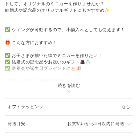
トして、オリジナルのミニカーを作りませんか？
結婚式や記念品のオリジナルギフトにもおすすめ✨
✅ ウィングが可動するので、小物入れとしても使えます！
🎁 こんな方におすすめ！
✅ お子さまが描いた絵でミニカーを作りたい！
✅ 結婚式の記念品やお祝いのギフト🎩💍
✅ 送別会や誕生日プレゼントに🎂🎉
📢 最短2営業日以内発送可能！（オプション）
続きを読む
お急ぎの場合はご相談ください。
📌 Creema購入者レビューはこちら👇
ギフトラッピング
なし
▶︎ レビューをチェック
https://www.creema.jp/c/unikat/rating/sale
発送目安
お支払いから5日以内に発送
📩 写真・データの送信方法